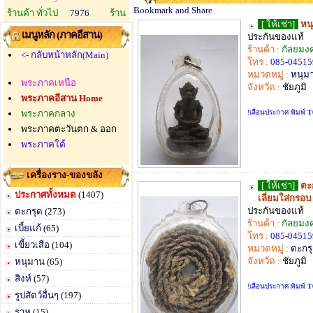
ร้านค้า ทั่วไป
7976
ร้าน
[ ให้เช่า]
หน
เมนูหลัก (ภาคอีสาน)
ประกันของแท้
ร้านค้า :
กัลยมง
<- กลับหน้าหลัก(Main)
โทร :
085-04515
หมวดหมู่ :
หนุม
พระภาคเหนือ
จังหวัด :
ชัยภูมิ
พระภาคอีสาน Home
พระภาคกลาง
!เลื่อนประกาศ พิมพ์
T
พระภาคตะวันตก & ออก
พระภาคใต้
เครื่องราง-ของขลัง
[ ให้เช่า]
ตะ
ประกาศทั้งหมด
(1407)
เลี่ยมใส่กรอบ
ประกันของแท้
ตะกรุด
(273)
ร้านค้า :
กัลยมง
เบี้ยแก้
(65)
โทร :
085-04515
เขี้ยวเสือ
(104)
หมวดหมู่ :
ตะกร
จังหวัด :
ชัยภูมิ
หนุมาน
(65)
สิงห์
(57)
!เลื่อนประกาศ พิมพ์
T
รูปสัตว์อื่นๆ
(197)
ราหู
(15)