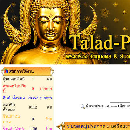
สถิติการใช้งาน
ผู้ชมออนไลน์
1
คน
อัพเดทใหม่วัน
0
รายการ
นี้
สินค้าทั้งหมด
28352
รายการ
สมาชิก
ค้นหาประกาศ
9112
คน
ทั้งหมด
ร้านค้า อับ
9
ร้าน
เกรด
หมวดหมู่ประกาศ
» เครื่องร
ร้านค้า Verify
1136
ร้าน