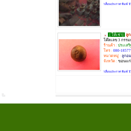
!เลื่อนประกาศ พิมพ์
T
[ ให้เช่า]
ลู
โค๊ตเลข 3 กรรม
ร้านค้า :
ประเสริ
โทร :
080-18577
หมวดหมู่ :
ลูกอม
จังหวัด :
ขอนแก
!เลื่อนประกาศ พิมพ์
T