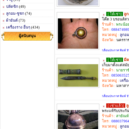
ปลัดขิก
(49)
ลูกอม-ชูชก
(74)
[ ให้เช่า]
ลูก
โค๊ต 3 บรอนส์ส
ผ้ายันต์
(73)
ร้านค้า :
พระน้อ
เครื่องราง อื่นๆ
(434)
โทร :
08847498
หมวดหมู่ :
ลูกอม
ผู้สนับสนุน
จังหวัด :
นครราช
!เลื่อนประกาศ พิมพ์
T
[ ให้เช่า]
มี
เก็บมาตั้งแต่สม
ร้านค้า :
นายราชั
โทร :
085063525
หมวดหมู่ :
เครื่อ
จังหวัด :
มหาสา
!เลื่อนประกาศ พิมพ์
T
[ เช่าแล้ว]
ล
พระแท้รับประกั
ร้านค้า :
สายัณห
โทร :
08803796
หมวดหมู่ :
ลูกอม