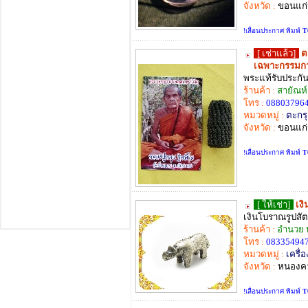
จังหวัด :
ขอนแก
!เลื่อนประกาศ พิมพ์
T
[ เช่าแล้ว]
ต
เฉพาะกรรมก
พระแท้รับประกั
ร้านค้า :
สายัณห
โทร :
08803796
หมวดหมู่ :
ตะกร
จังหวัด :
ขอนแก
!เลื่อนประกาศ พิมพ์
T
[ ให้เช่า]
เงิ
เงินโบราณรูปสัตว
ร้านค้า :
อำนวย 
โทร :
08335494
หมวดหมู่ :
เครื่อ
จังหวัด :
หนองค
!เลื่อนประกาศ พิมพ์
T