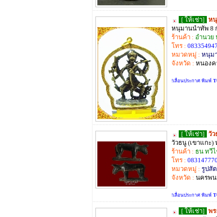
[ ให้เช่า]
หน
หนุมานนำทัพ 8 
ร้านค้า :
อำนวย 
โทร :
08335494
หมวดหมู่ :
หนุม
จังหวัด :
หนองค
!เลื่อนประกาศ พิมพ์
T
[ ให้เช่า]
วั
วัวธนู (เขาแกะ)
ร้านค้า :
ธน ทวี
โทร :
08314777
หมวดหมู่ :
รูปสัต
จังหวัด :
นครพน
!เลื่อนประกาศ พิมพ์
T
[ ให้เช่า]
พร