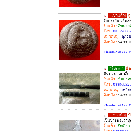
[ เช่าแล้ว]
ล
รับประกันแท้ตลอ
ร้านค้า :
ลิขนะ ช
โทร :
08159686
หมวดหมู่ :
ลูกอม
จังหวัด :
นครราช
!เลื่อนประกาศ พิมพ์
T
[ ให้เช่า]
มี
มีหมอนาคเกลี้ย
ร้านค้า :
ชัยมงคล
โทร :
08896932
หมวดหมู่ :
เครื่อ
จังหวัด :
นครราช
!เลื่อนประกาศ พิมพ์
T
[ เช่าแล้ว]
ป
เป็นป้ายพระราหู
ร้านค้า :
กิตติธร
โทร :
08686099